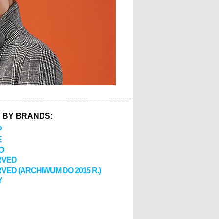
 BY BRANDS:
P
E
O
RVED
VED (ARCHIWUM DO 2015 R.)
Y