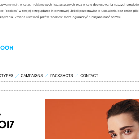
 używamy m.in. w celach reklamowych i statystycznych oraz w celu dostosowania naszych serwisó
e "cookies" w swojej przeglądarce internetowej. Jeżeli pozostawisz te ustawienia bez zmian plik
rządzenia. Zmiana ustawień plików "cookies" może ograniczyć funkcjonalność serwisu.
OTYPES
CAMPAIGNS
PACKSHOTS
CONTACT