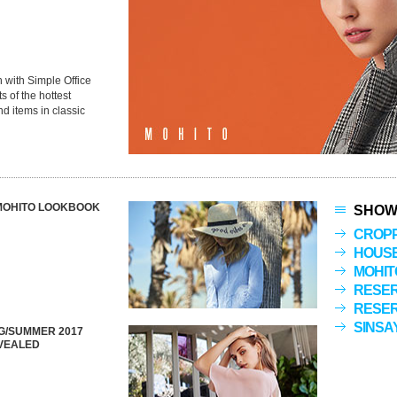
with Simple Office
 of the hottest
d items in classic
 MOHITO LOOKBOOK
SHOW
CROP
HOUS
MOHIT
RESE
RESER
SINSA
G/SUMMER 2017
EVEALED