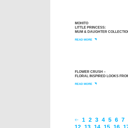
MOHITO
LITTLE PRINCESS:
MUM & DAUGHTER COLLECTIO
READ MORE
FLOWER CRUSH –
FLORAL INSPIRED LOOKS FRO
READ MORE
1
2
3
4
5
6
7
12
13
14
15
16
1