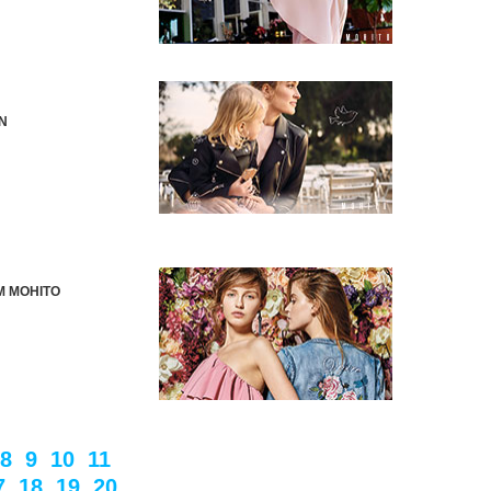
N
M MOHITO
8
9
10
11
7
18
19
20