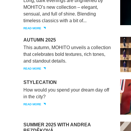
Long, dark evenings are brightened by
MOHITO’s new collection – elegant,
sensual, and full of shine. Blending
timeless classics with a bit of...
READ MORE
AUTUMN 2025
This autumn, MOHITO unveils a collection
that celebrates bold textures, rich tones,
and standout details.
READ MORE
STYLECATION
How would you spend your dream day off
in the city?
READ MORE
SUMMER 2025 WITH ANDREA
BEZDĚKOVÁ