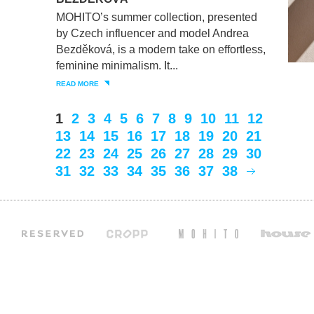
MOHITO’s summer collection, presented
by Czech influencer and model Andrea
Bezděková, is a modern take on effortless,
feminine minimalism. It...
READ MORE
1
2
3
4
5
6
7
8
9
10
11
12
13
14
15
16
17
18
19
20
21
22
23
24
25
26
27
28
29
30
31
32
33
34
35
36
37
38