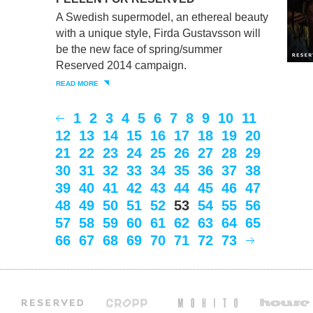
A Swedish supermodel, an ethereal beauty
with a unique style, Firda Gustavsson will
be the new face of spring/summer
Reserved 2014 campaign.
READ MORE
1
2
3
4
5
6
7
8
9
10
11
12
13
14
15
16
17
18
19
20
21
22
23
24
25
26
27
28
29
30
31
32
33
34
35
36
37
38
39
40
41
42
43
44
45
46
47
48
49
50
51
52
53
54
55
56
57
58
59
60
61
62
63
64
65
66
67
68
69
70
71
72
73