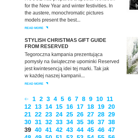
for the New Year and winter festivities. In
the austere, monochromatic pictures
models present the best...
READ MORE
STYLISH CHRISTMAS GIFT GUIDE
FROM RESERVED
Tegoroczna kampania prezentująca
pomysły na świąteczne upominki Reserved
jest kwintesencją idei tej marki. Tak jak
w każdej naszej kampanii...
READ MORE
1
2
3
4
5
6
7
8
9
10
11
12
13
14
15
16
17
18
19
20
21
22
23
24
25
26
27
28
29
30
31
32
33
34
35
36
37
38
39
40
41
42
43
44
45
46
47
48
49
50
51
52
53
54
55
56