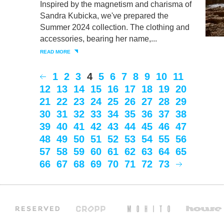
Inspired by the magnetism and charisma of
Sandra Kubicka, we've prepared the
Summer 2024 collection. The clothing and
accessories, bearing her name,...
READ MORE
1
2
3
4
5
6
7
8
9
10
11
12
13
14
15
16
17
18
19
20
21
22
23
24
25
26
27
28
29
30
31
32
33
34
35
36
37
38
39
40
41
42
43
44
45
46
47
48
49
50
51
52
53
54
55
56
57
58
59
60
61
62
63
64
65
66
67
68
69
70
71
72
73