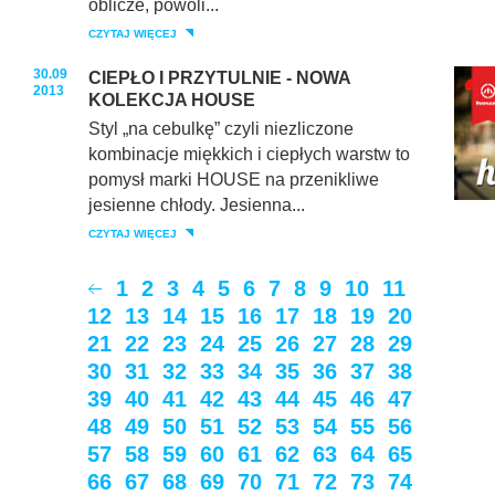
oblicze, powoli...
CZYTAJ WIĘCEJ
30.09
CIEPŁO I PRZYTULNIE - NOWA
2013
KOLEKCJA HOUSE
Styl „na cebulkę” czyli niezliczone
kombinacje miękkich i ciepłych warstw to
pomysł marki HOUSE na przenikliwe
jesienne chłody. Jesienna...
CZYTAJ WIĘCEJ
1
2
3
4
5
6
7
8
9
10
11
12
13
14
15
16
17
18
19
20
21
22
23
24
25
26
27
28
29
30
31
32
33
34
35
36
37
38
39
40
41
42
43
44
45
46
47
48
49
50
51
52
53
54
55
56
57
58
59
60
61
62
63
64
65
66
67
68
69
70
71
72
73
74