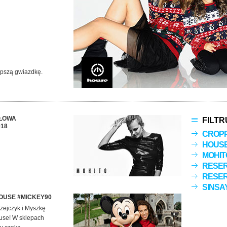
epszą gwiazdkę.
ŁOWA
FILTR
018
CROP
HOUS
MOHIT
RESE
RESER
SINSA
OUSE #MICKEY90
zejczyk i Myszkę
use! W sklepach