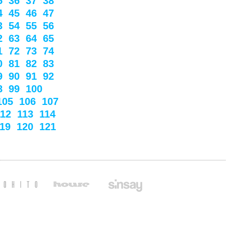
5
36
37
38
4
45
46
47
3
54
55
56
2
63
64
65
1
72
73
74
0
81
82
83
9
90
91
92
8
99
100
105
106
107
112
113
114
19
120
121