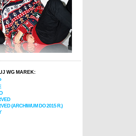
UJ WG MAREK:
P
E
O
RVED
VED (ARCHIWUM DO 2015 R.)
Y