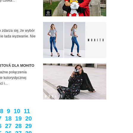
y czeka...
o zdarza się, że wybór
ie lada wyzwanie. Nie
RTOVÁ DLA MOHITO
ważne połączenia
ie kolorystycznej
 i...
8
9
10
11
7
18
19
20
6
27
28
29