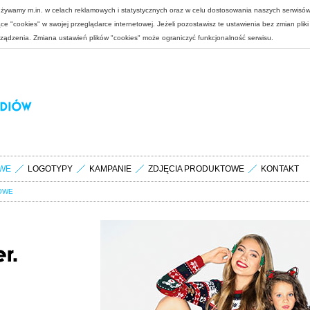
 używamy m.in. w celach reklamowych i statystycznych oraz w celu dostosowania naszych serwisó
e "cookies" w swojej przeglądarce internetowej. Jeżeli pozostawisz te ustawienia bez zmian plik
rządzenia. Zmiana ustawień plików "cookies" może ograniczyć funkcjonalność serwisu.
WE
LOGOTYPY
KAMPANIE
ZDJĘCIA PRODUKTOWE
KONTAKT
OWE