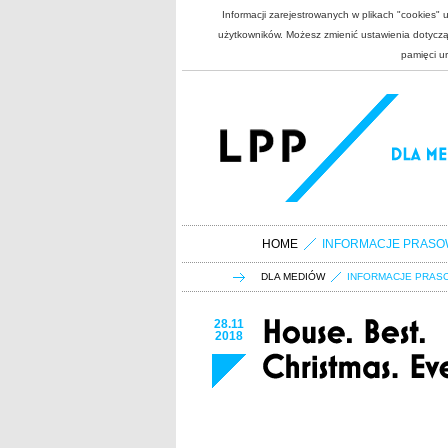
Informacji zarejestrowanych w plikach "cookies"
użytkowników. Możesz zmienić ustawienia dotycząc
pamięci u
HOME
INFORMACJE PRASO
DLA MEDIÓW
INFORMACJE PRAS
28.11
2018