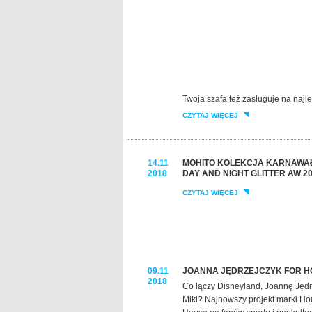
Twoja szafa też zasługuje na najl
CZYTAJ WIĘCEJ
14.11
MOHITO KOLEKCJA KARNAWA
2018
DAY AND NIGHT GLITTER AW 2
CZYTAJ WIĘCEJ
09.11
JOANNA JĘDRZEJCZYK FOR H
2018
Co łączy Disneyland, Joannę Jędr
Miki? Najnowszy projekt marki Ho