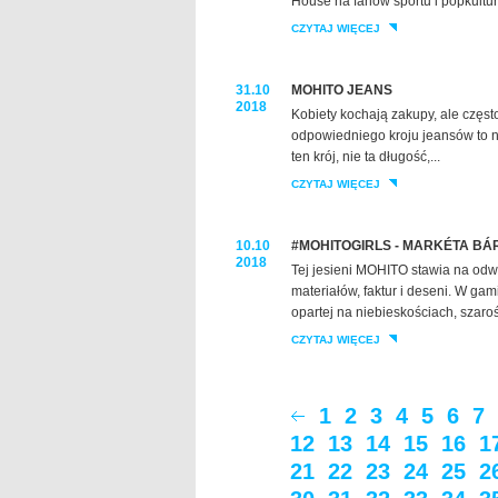
House na fanów sportu i popkultur
CZYTAJ WIĘCEJ
31.10
MOHITO JEANS
2018
Kobiety kochają zakupy, ale częst
odpowiedniego kroju jeansów to n
ten krój, nie ta długość,...
CZYTAJ WIĘCEJ
10.10
#MOHITOGIRLS - MARKÉTA BÁ
2018
Tej jesieni MOHITO stawia na od
materiałów, faktur i deseni. W gam
opartej na niebieskościach, szarości
CZYTAJ WIĘCEJ
1
2
3
4
5
6
7
12
13
14
15
16
1
21
22
23
24
25
2