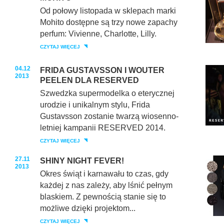
Od połowy listopada w sklepach marki
Mohito dostępne są trzy nowe zapachy
perfum: Vivienne, Charlotte, Lilly.
CZYTAJ WIĘCEJ
04.12
FRIDA GUSTAVSSON I WOUTER
2013
PEELEN DLA RESERVED
Szwedzka supermodelka o eterycznej
urodzie i unikalnym stylu, Frida
Gustavsson zostanie twarzą wiosenno-
letniej kampanii RESERVED 2014.
CZYTAJ WIĘCEJ
27.11
SHINY NIGHT FEVER!
2013
Okres świąt i karnawału to czas, gdy
każdej z nas zależy, aby lśnić pełnym
blaskiem. Z pewnością stanie się to
możliwe dzięki projektom...
CZYTAJ WIĘCEJ