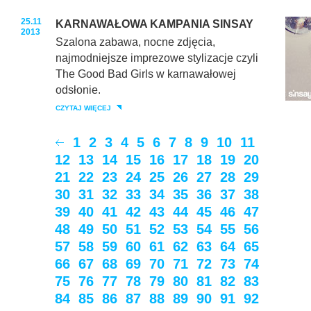
25.11
KARNAWAŁOWA KAMPANIA SINSAY
2013
Szalona zabawa, nocne zdjęcia,
najmodniejsze imprezowe stylizacje czyli
The Good Bad Girls w karnawałowej
odsłonie.
CZYTAJ WIĘCEJ
1
2
3
4
5
6
7
8
9
10
11
12
13
14
15
16
17
18
19
20
21
22
23
24
25
26
27
28
29
30
31
32
33
34
35
36
37
38
39
40
41
42
43
44
45
46
47
48
49
50
51
52
53
54
55
56
57
58
59
60
61
62
63
64
65
66
67
68
69
70
71
72
73
74
75
76
77
78
79
80
81
82
83
84
85
86
87
88
89
90
91
92