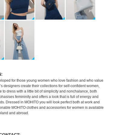
N:
oped for those young women who love fashion and who value
 designers create their collections for self-confident women,
 to dress with a little bit of simplicity and nonchalance, both
sises femininity and offers a look that is full of energy and
nds. Dressed in MOHITO you will look perfect both at work and
hionable MOHITO clothes and accessories for women is available
Poland and abroad.
CONTACT: