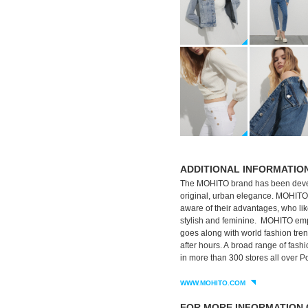
ADDITIONAL INFORMATIO
The MOHITO brand has been devel
original, urban elegance. MOHITO’s
aware of their advantages, who like
stylish and feminine. MOHITO empha
goes along with world fashion tre
after hours. A broad range of fas
in more than 300 stores all over 
WWW.MOHITO.COM
FOR MORE INFORMATION 