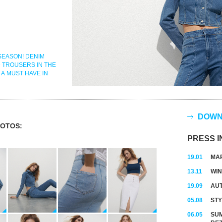
SEASON! DENIM
D TROUSERS IN THE
 A MUST HAVE IN
DOWN
OTOS:
PRESS I
19.01
MAR
13.11
WIN
19.09
AUT
05.08
STY
06.05
SUM