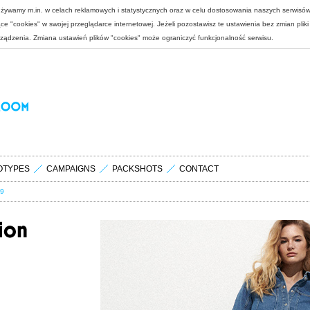
 używamy m.in. w celach reklamowych i statystycznych oraz w celu dostosowania naszych serwisó
e "cookies" w swojej przeglądarce internetowej. Jeżeli pozostawisz te ustawienia bez zmian plik
rządzenia. Zmiana ustawień plików "cookies" może ograniczyć funkcjonalność serwisu.
OTYPES
CAMPAIGNS
PACKSHOTS
CONTACT
9