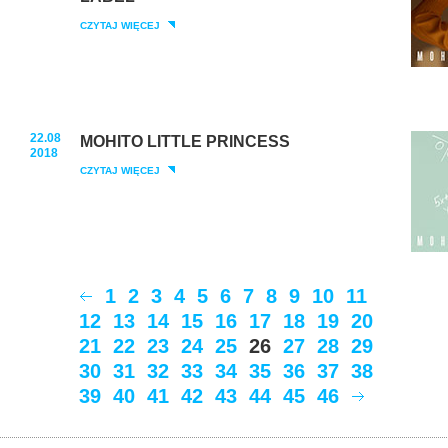
CZYTAJ WIĘCEJ
22.08
MOHITO LITTLE PRINCESS
2018
CZYTAJ WIĘCEJ
1
2
3
4
5
6
7
8
9
10
11
12
13
14
15
16
17
18
19
20
21
22
23
24
25
26
27
28
29
30
31
32
33
34
35
36
37
38
39
40
41
42
43
44
45
46