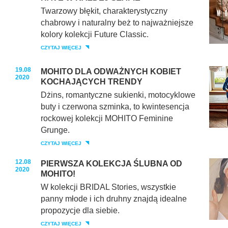
Twarzowy błękit, charakterystyczny
chabrowy i naturalny beż to najważniejsze
kolory kolekcji Future Classic.
CZYTAJ WIĘCEJ
19.08
MOHITO DLA ODWAŻNYCH KOBIET
2020
KOCHAJĄCYCH TRENDY
Dżins, romantyczne sukienki, motocyklowe
buty i czerwona szminka, to kwintesencja
rockowej kolekcji MOHITO Feminine
Grunge.
CZYTAJ WIĘCEJ
12.08
PIERWSZA KOLEKCJA ŚLUBNA OD
2020
MOHITO!
W kolekcji BRIDAL Stories, wszystkie
panny młode i ich druhny znajdą idealne
propozycje dla siebie.
CZYTAJ WIĘCEJ