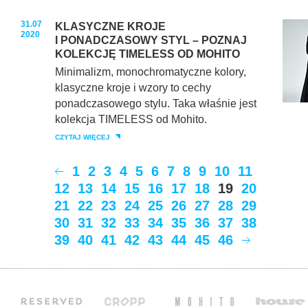
31.07
KLASYCZNE KROJE
2020
I PONADCZASOWY STYL – POZNAJ
KOLEKCJĘ TIMELESS OD MOHITO
Minimalizm, monochromatyczne kolory,
klasyczne kroje i wzory to cechy
ponadczasowego stylu. Taka właśnie jest
kolekcja TIMELESS od Mohito.
CZYTAJ WIĘCEJ
1
2
3
4
5
6
7
8
9
10
11
12
13
14
15
16
17
18
19
20
21
22
23
24
25
26
27
28
29
30
31
32
33
34
35
36
37
38
39
40
41
42
43
44
45
46