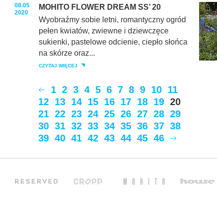
08.05
MOHITO FLOWER DREAM SS’ 20
2020
Wyobraźmy sobie letni, romantyczny ogród
pełen kwiatów, zwiewne i dziewczęce
sukienki, pastelowe odcienie, ciepło słońca
na skórze oraz...
CZYTAJ WIĘCEJ
1
2
3
4
5
6
7
8
9
10
11
12
13
14
15
16
17
18
19
20
21
22
23
24
25
26
27
28
29
30
31
32
33
34
35
36
37
38
39
40
41
42
43
44
45
46