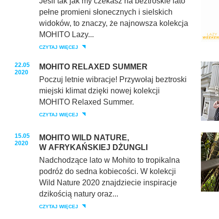
Jeśli tak jak my czekasz na beztroskie lato
pełne promieni słonecznych i sielskich
widoków, to znaczy, że najnowsza kolekcja
MOHITO Lazy...
CZYTAJ WIĘCEJ
22.05
MOHITO RELAXED SUMMER
2020
Poczuj letnie wibracje! Przywołaj beztroski
miejski klimat dzięki nowej kolekcji
MOHITO Relaxed Summer.
CZYTAJ WIĘCEJ
15.05
MOHITO WILD NATURE,
2020
W AFRYKAŃSKIEJ DŻUNGLI
Nadchodzące lato w Mohito to tropikalna
podróż do sedna kobiecości. W kolekcji
Wild Nature 2020 znajdziecie inspiracje
dzikością natury oraz...
CZYTAJ WIĘCEJ