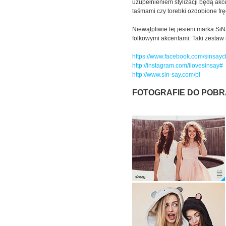
uzupełnieniem stylizacji będą ak
taśmami czy torebki ozdobione frę
Niewątpliwie tej jesieni marka Si
folkowymi akcentami. Taki zestaw i
https://www.facebook.com/sinsayc
http://instagram.com/ilovesinsay#
http://www.sin-say.com/pl
FOTOGRAFIE DO POBR