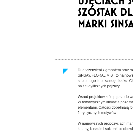
Duet czerwieni z granatem oraz r
SiNSAY. FLORAL MIST to najnowszy
subtelnego i delikatnego looku. C
na tle idyllicznych pejzaży.
Wśród projektów królują przede w
W romantycznym klimacie pozostaj
elementami. Całości dopełniają fo
florystycznych motywów.
W najnowszych propozycjach mar
katany, koszule i sukienki to ob