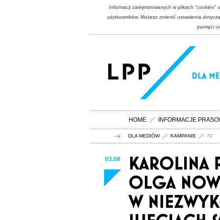
Informacji zarejestrowanych w plikach "cookies"
użytkowników. Możesz zmienić ustawienia dotycząc
pamięci u
HOME
INFORMACJE PRASO
DLA MEDIÓW
KAMPANIE
72
03.08