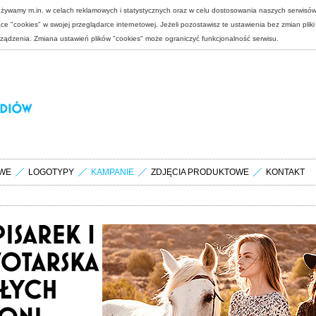
 używamy m.in. w celach reklamowych i statystycznych oraz w celu dostosowania naszych serwisó
e "cookies" w swojej przeglądarce internetowej. Jeżeli pozostawisz te ustawienia bez zmian plik
rządzenia. Zmiana ustawień plików "cookies" może ograniczyć funkcjonalność serwisu.
WE
LOGOTYPY
KAMPANIE
ZDJĘCIA PRODUKTOWE
KONTAKT