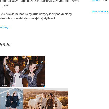
06.05
LAT
cesoria SiNSAY: kapelusze z charakterystycznymi kolorowymi
dzlami.
WSZYSTKIE K
NSAY stawia na naturalny, dziewczęcy look podkreślony
dealnie sprawdzi się w miejskiej stylizacji.
lothing
ANIA: