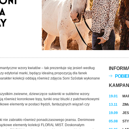
omantyczne wzory kwiatów – tak prezentuje się jesień według
INFORM
 edytorial marki, będący idealną propozycją dla fanek
POBIE
harakter kolekcji oddają również zdjęcia Soni Szóstak wykonane
KAMPAN
szystkim zwiewne, dziewczęce sukienki w subtelne wzory.
19.01
MAR
ą również koronkowe topy, tuniki oraz bluzki z patchworkowymi
lkowe elementy w postaci frędzli, fantazyjnych wiązań czy
13.11
ZIM
19.09
JES
ki nie zabrakło również ponadczasowego jeansu. Denimowe
05.08
STY
owiązkowe elementy kolekcji FLORAL MIST. Doskonałym