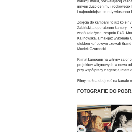
kolekcji marki, pozwalającej każd
innymi dużo denimu i rockowego l
i najmodniejsze trendy wiosenno-
Zdjęcia do kampanii to już kolejn
Żabiński, a operatorem kamery – 
współzałożyciel zespołu D4D. Mode
Kalinowska, a makijaż wykonała 
efektem końcowym czuwali Brand 
Maciek Czarnecki.
Klimat kampanii na witryny salon
projektów witrynowych, a nowa od
przy współpracy z agencją intera
Filmy można obejrzeć na kanale m
FOTOGRAFIE DO POBR