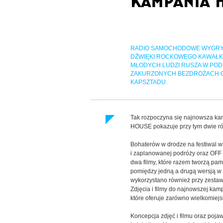
RADIO SAMOCHODOWE WYGRY
DŹWIĘKI ROCKOWEGO KAWAŁKA
MŁODYCH LUDZI RUSZA W POD
ZAKURZONYCH BEZDROŻACH 
KAPSZTADU.
Tak rozpoczyna się najnowsza ka
HOUSE pokazuje przy tym dwie różn
Bohaterów w drodze na festiwal w
i zaplanowanej podróży oraz OFF –
dwa filmy, które razem tworzą pam
pomiędzy jedną a drugą wersją w 
wykorzystano również przy zestaw
Zdjęcia i filmy do najnowszej kam
które oferuje zarówno wielkomiejsk
Koncepcja zdjęć i filmu oraz poja