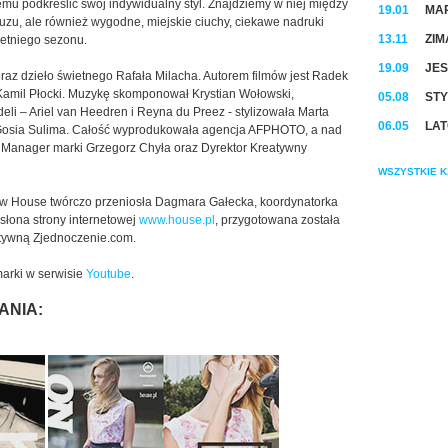
emu podkreślić swój indywidualny styl. Znajdziemy w niej między
19.01
MAR
uzu, ale również wygodne, miejskie ciuchy, ciekawe nadruki
13.11
ZIM
letniego sezonu.
19.09
JES
y raz dzieło świetnego Rafała Milacha. Autorem filmów jest Radek
Kamil Płocki. Muzykę skomponował Krystian Wołowski,
05.08
STY
li – Ariel van Heedren i Reyna du Preez - stylizowała Marta
06.05
LAT
Gosia Sulima. Całość wyprodukowała agencja AFPHOTO, a nad
Manager marki Grzegorz Chyła oraz Dyrektor Kreatywny
WSZYSTKIE K
ów House twórczo przeniosła Dagmara Gałecka, koordynatorka
słona strony internetowej
www.house.pl
, przygotowana została
ktywną Zjednoczenie.com.
arki w serwisie
Youtube
.
ANIA: