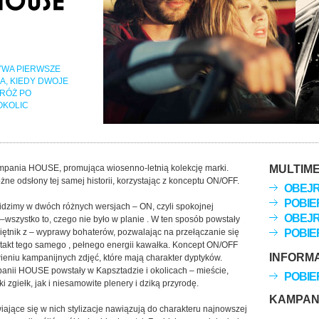
WA PIERWSZE
, KIEDY DWOJE
RÓŻ PO
OKOLIC
mpania HOUSE, promująca wiosenno-letnią kolekcję marki.
MULTIME
e odsłony tej samej historii, korzystając z konceptu ON/OFF.
OBEJRZ
POBIER
idzimy w dwóch różnych wersjach – ON, czyli spokojnej
OBEJRZ
wszystko to, czego nie było w planie . W ten sposób powstały
iętnik z – wyprawy bohaterów, pozwalając na przełączanie się
POBIER
takt tego samego , pełnego energii kawałka. Koncept ON/OFF
INFORM
ieniu kampanijnych zdjęć, które mają charakter dyptyków.
panii HOUSE powstały w Kapsztadzie i okolicach – mieście,
POBIE
i zgiełk, jak i niesamowite plenery i dziką przyrodę.
KAMPAN
wiające się w nich stylizacje nawiązują do charakteru najnowszej