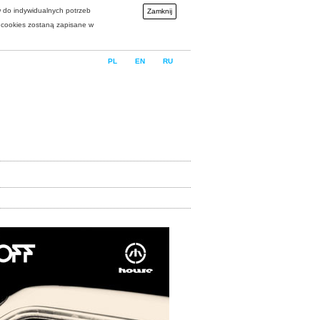
w do indywidualnych potrzeb
Zamknij
i cookies zostaną zapisane w
PL
EN
RU