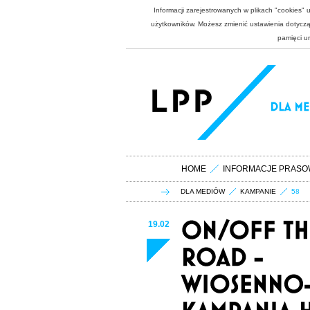
Informacji zarejestrowanych w plikach "cookies"
użytkowników. Możesz zmienić ustawienia dotycząc
pamięci u
HOME
INFORMACJE PRASO
DLA MEDIÓW
KAMPANIE
58
19.02