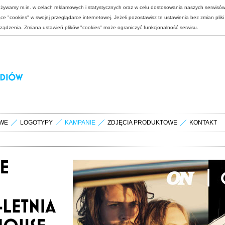
 używamy m.in. w celach reklamowych i statystycznych oraz w celu dostosowania naszych serwisó
e "cookies" w swojej przeglądarce internetowej. Jeżeli pozostawisz te ustawienia bez zmian plik
rządzenia. Zmiana ustawień plików "cookies" może ograniczyć funkcjonalność serwisu.
WE
LOGOTYPY
KAMPANIE
ZDJĘCIA PRODUKTOWE
KONTAKT