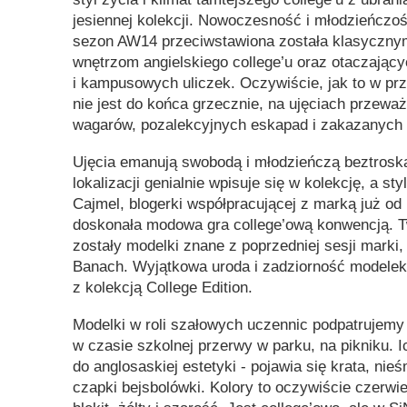
jesiennej kolekcji. Nowoczesność i młodzieńczoś
sezon AW14 przeciwstawiona została klasyczny
wnętrzom angielskiego college’u oraz otaczając
i kampusowych uliczek. Oczywiście, jak to w pr
nie jest do końca grzecznie, na ujęciach przeważ
wagarów, pozalekcyjnych eskapad i zakazanych
Ujęcia emanują swobodą i młodzieńczą beztrosk
lokalizacji genialnie wpisuje się w kolekcję, a sty
Cajmel, blogerki współpracującej z marką już od 
doskonała modowa gra college’ową konwencją. 
zostały modelki znane z poprzedniej sesji marki, 
Banach. Wyjątkowa uroda i zadziorność modelek
z kolekcją College Edition.
Modelki w roli szałowych uczennic podpatrujemy w
w czasie szkolnej przerwy w parku, na pikniku. I
do anglosaskiej estetyki - pojawia się krata, nieś
czapki bejsbolówki. Kolory to oczywiście czerwie