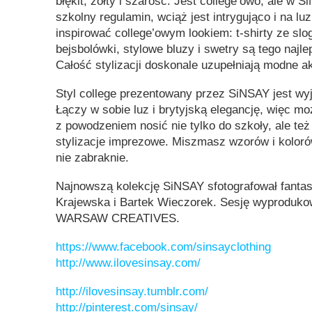
błękit, żółty i szarość. Jest college’owo, ale w 
szkolny regulamin, wciąż jest intrygująco i na lu
inspirować college’owym lookiem: t-shirty ze slo
bejsbolówki, stylowe bluzy i swetry są tego naj
Całość stylizacji doskonale uzupełniają modne a
Styl college prezentowany przez SiNSAY jest wy
Łączy w sobie luz i brytyjską elegancję, więc m
z powodzeniem nosić nie tylko do szkoły, ale te
stylizacje imprezowe. Miszmasz wzorów i kolorów
nie zabraknie.
Najnowszą kolekcję SiNSAY sfotografował fantas
Krajewska i Bartek Wieczorek. Sesję wyproduko
WARSAW CREATIVES.
https://www.facebook.com/sinsayclothing
http://www.ilovesinsay.com/
http://ilovesinsay.tumblr.com/
http://pinterest.com/sinsay/