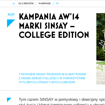
DLA MEDIÓW
KAMPANIE
50
16.07
TYM RAZEM SINSAY PRZENOSI W KLIMAT RODEM
Z ANGIELSKIEGO COLLEGE’U W TOWARZYSTWIE
STYLOWYCH, ATRAKCYJNYCH ŁOBUZIAR.
Tym razem SiNSAY w pomysłowy i dowcipny spos
styl życia i klimat tamtejszego college’u z ubran