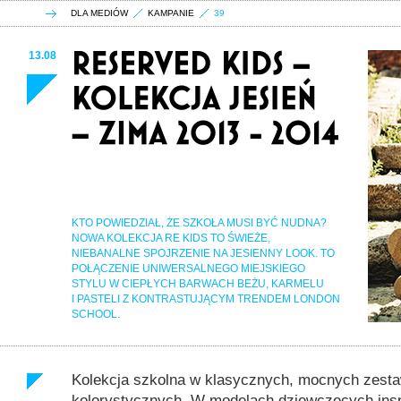
DLA MEDIÓW
KAMPANIE
39
13.08
KTO POWIEDZIAŁ, ŻE SZKOŁA MUSI BYĆ NUDNA?
NOWA KOLEKCJA RE KIDS TO ŚWIEŻE,
NIEBANALNE SPOJRZENIE NA JESIENNY LOOK. TO
POŁĄCZENIE UNIWERSALNEGO MIEJSKIEGO
STYLU W CIEPŁYCH BARWACH BEŻU, KARMELU
I PASTELI Z KONTRASTUJĄCYM TRENDEM LONDON
SCHOOL.
Kolekcja szkolna w klasycznych, mocnych zesta
kolorystycznych. W modelach dziewczęcych insp