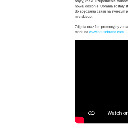
brązy, khaki. Uzupełnienie stanow
nowej odsłonie. Ubrania zostały 
do spędzania czasu na świeżym pow
miejskiego.
Zdjęcia oraz film promocyjny zos
marki na
www.housebrand.com
.