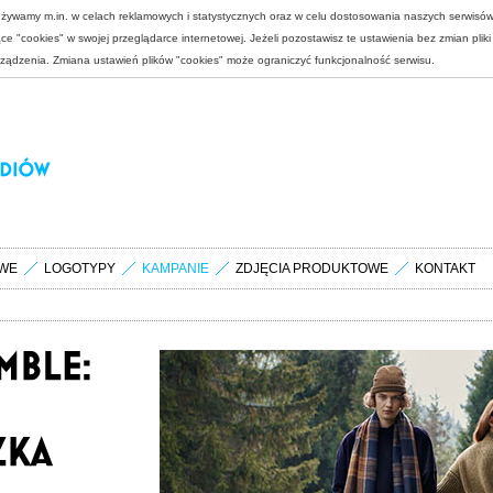
 używamy m.in. w celach reklamowych i statystycznych oraz w celu dostosowania naszych serwisó
e "cookies" w swojej przeglądarce internetowej. Jeżeli pozostawisz te ustawienia bez zmian plik
rządzenia. Zmiana ustawień plików "cookies" może ograniczyć funkcjonalność serwisu.
WE
LOGOTYPY
KAMPANIE
ZDJĘCIA PRODUKTOWE
KONTAKT