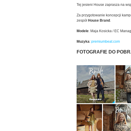
Tej jesieni House zaprasza na ws
Za przygotowanie koncepcji kampa
zespół
House
Brand
.
Modele
: Maja Kosicka / EC Mana
Muzyka
:
premiumbeat.com
FOTOGRAFIE DO POBR