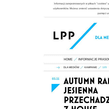
Informacji zarejestrowanych w plikach "cookies"
użytkowników. Możesz zmienić ustawienia dotycząc
pamięci u
HOME
INFORMACJE PRASO
DLA MEDIÓW
KAMPANIE
105
03.11