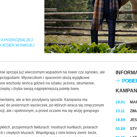
TĄ PODRÓŻNICZEJ
A JESIEŃ W SWOJEJ
ie sprzyja już wieczornym wypadom na rower czy ognisko, ale
INFORM
mi przygodami. Wycieczkom i spacerom służą wyjątkowe
POBIE
enne wschody słońca gdzieś na szlaku; jeziora, strumienie,
ż ciepłą i chyba swoją najpiękniejszą paletę barw.
KAMPAN
mentalny, ale w ten pozytywny sposób. Kampania ma
19.01
MAR
rować do jesiennych wycieczek, po których wraca się zmęczonym
cji, ale i spełnionym, a przed oczami ma się wizję gorącego
13.11
ZIM
19.09
JES
iękkich, przyjemnych fakturach: modnych kurtkach, polarach
05.08
STY
 i ciepłych bluzach. Współgrają z nimi kolory ziemi: beże,