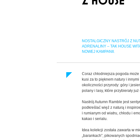
NOSTALGICZNY NASTRÓJ Z NU
ADRENALINY – TAK HOUSE WIT
NOWEJ KAMPANII.
Coraz chłodniejsza pogoda może n
kusi za to pięknem natury i inny
okoliczności przyrody: góry i jesi
polany i lasy, które przybierały ju
Nastrój Autumn Ramble jest senty
podkreślać więź z naturą i inspi
i rumianym od wiatru, chłodu i emo
kakao i serialu.
Idea kolekcji została zawarta w m
„barankach”, pikowanych spodniach