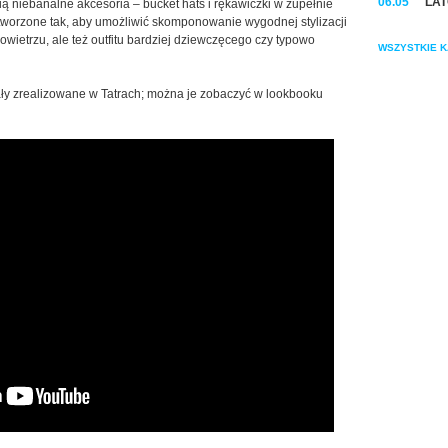
06.05
LAT
ią niebanalne akcesoria – bucket hats i rękawiczki w zupełnie
stworzone tak, aby umożliwić skomponowanie wygodnej stylizacji
ietrzu, ale też outfitu bardziej dziewczęcego czy typowo
WSZYSTKIE K
tały zrealizowane w Tatrach; można je zobaczyć w lookbooku