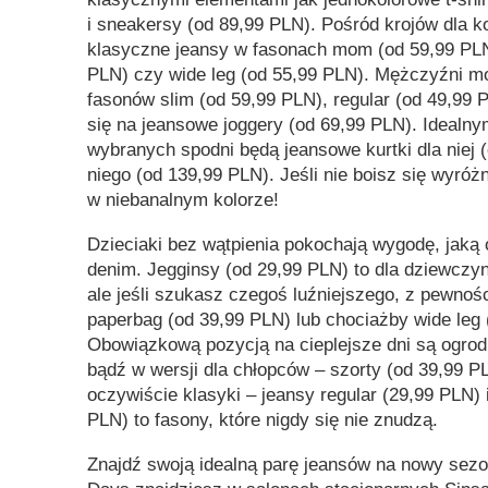
i sneakersy (od 89,99 PLN). Pośród krojów dla ko
klasyczne jeansy w fasonach mom (od 59,99 PLN
PLN) czy wide leg (od 55,99 PLN). Mężczyźni m
fasonów slim (od 59,99 PLN), regular (od 49,99
się na jeansowe joggery (od 69,99 PLN). Idealn
wybranych spodni będą jeansowe kurtki dla niej (
niego (od 139,99 PLN). Jeśli nie boisz się wyróżn
w niebanalnym kolorze!
Dzieciaki bez wątpienia pokochają wygodę, jaką 
denim. Jegginsy (od 29,99 PLN) to dla dziewczy
ale jeśli szukasz czegoś luźniejszego, z pewno
paperbag (od 39,99 PLN) lub chociażby wide leg 
Obowiązkową pozycją na cieplejsze dni są ogrod
bądź w wersji dla chłopców – szorty (od 39,99 P
oczywiście klasyki – jeansy regular (29,99 PLN) 
PLN) to fasony, które nigdy się nie znudzą.
Znajdź swoją idealną parę jeansów na nowy sezo