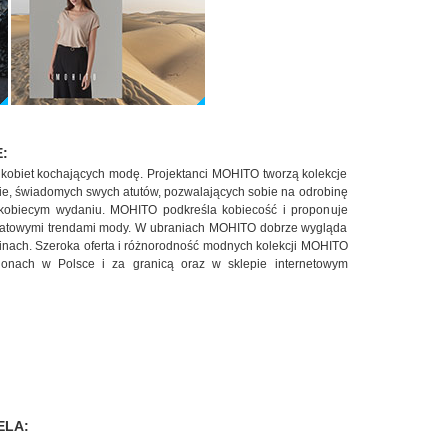
:
kobiet kochających modę. Projektanci MOHITO tworzą kolekcje
ie, świadomych swych atutów, pozwalających sobie na odrobinę
, kobiecym wydaniu. MOHITO podkreśla kobiecość i proponuje
wiatowymi trendami mody. W ubraniach MOHITO dobrze wygląda
zinach. Szeroka oferta i różnorodność modnych kolekcji MOHITO
onach w Polsce i za granicą oraz w sklepie internetowym
ELA: