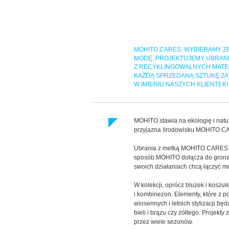
MOHITO CARES. WYBIERAMY
MODĘ. PROJEKTUJEMY UBRAN
Z RECYKLINGOWALNYCH MATER
KAŻDĄ SPRZEDANĄ SZTUKĘ Z
W IMIENIU NASZYCH KLIENTEK!
MOHITO stawia na ekologię i natur
przyjazna środowisku MOHITO C
Ubrania z metką MOHITO CARES zo
sposób MOHITO dołącza do grona t
swoich działaniach chcą łączyć m
W kolekcji, oprócz bluzek i koszul
i kombinezon. Elementy, które z 
wiosennych i letnich stylizacji b
bieli i brązu czy żółtego. Projek
przez wiele sezonów.