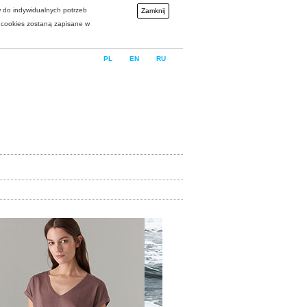
w do indywidualnych potrzeb
Zamknij
i cookies zostaną zapisane w
PL
EN
RU