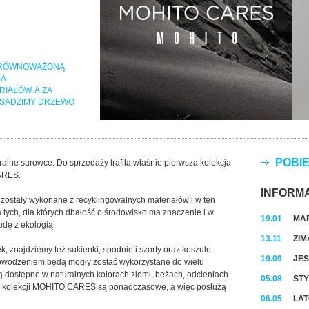
 ZRÓWNOWAŻONĄ
IA
IAŁÓW, A ZA
ASADZIMY DRZEWO
POBI
alne surowce. Do sprzedaży trafiła właśnie pierwsza kolekcja
ARES.
INFORM
stały wykonane z recyklingowalnych materiałów i w ten
ych, dla których dbałość o środowisko ma znaczenie i w
19.01
MAR
odę z ekologią.
13.11
ZIM
ek, znajdziemy też sukienki, spodnie i szorty oraz koszule
19.09
JES
powodzeniem będą mogły zostać wykorzystane do wielu
ędą dostępne w naturalnych kolorach ziemi, beżach, odcieniach
05.08
STY
ty z kolekcji MOHITO CARES są ponadczasowe, a więc posłużą
06.05
LAT