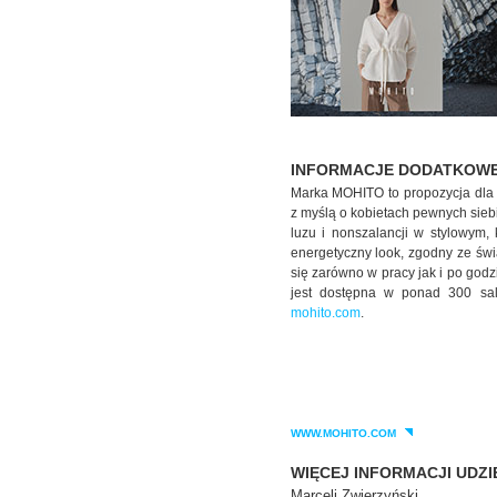
INFORMACJE DODATKOWE
Marka MOHITO to propozycja dla 
z myślą o kobietach pewnych sieb
luzu i nonszalancji w stylowym
energetyczny look, zgodny ze ś
się zarówno w pracy jak i po god
jest dostępna w ponad 300 sal
mohito.com
.
WWW.MOHITO.COM
WIĘCEJ INFORMACJI UDZI
Marceli Zwierzyński