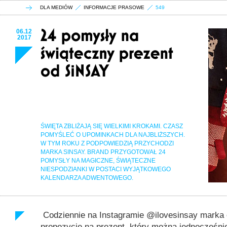
DLA MEDIÓW
INFORMACJE PRASOWE
549
06.12
2017
ŚWIĘTA ZBLIŻAJĄ SIĘ WIELKIMI KROKAMI. CZASZ
POMYŚLEĆ O UPOMINKACH DLA NAJBLIŻSZYCH.
W TYM ROKU Z PODPOWIEDZIĄ PRZYCHODZI
MARKA SINSAY. BRAND PRZYGOTOWAŁ 24
POMYSŁY NA MAGICZNE, ŚWIĄTECZNE
NIESPODZIANKI W POSTACI WYJĄTKOWEGO
KALENDARZA ADWENTOWEGO.
Codziennie na Instagramie @ilovesinsay marka 
propozycję na prezent, który można jednocześni