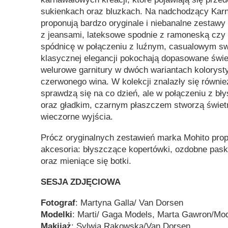
sukienkach oraz bluzkach. Na nadchodzący Karn
proponują bardzo oryginale i niebanalne zestawy 
z jeansami, lateksowe spodnie z ramoneską czy 
spódnicę w połączeniu z luźnym, casualowym sw
klasycznej elegancji pokochają dopasowane świe
welurowe garnitury w dwóch wariantach koloryst
czerwonego wina. W kolekcji znalazły się również
sprawdzą się na co dzień, ale w połączeniu z b
oraz gładkim, czarnym płaszczem stworzą świet
wieczorne wyjścia.
Prócz oryginalnych zestawień marka Mohito pro
akcesoria: błyszczące kopertówki, ozdobne pask
oraz mieniące się botki.
SESJA ZDJĘCIOWA
Fotograf
: Martyna Galla/ Van Dorsen
Modelki
: Marti/ Gaga Models, Marta Gawron/Mod
Makijaż
: Sylwia Rakowska/Van Dorsen