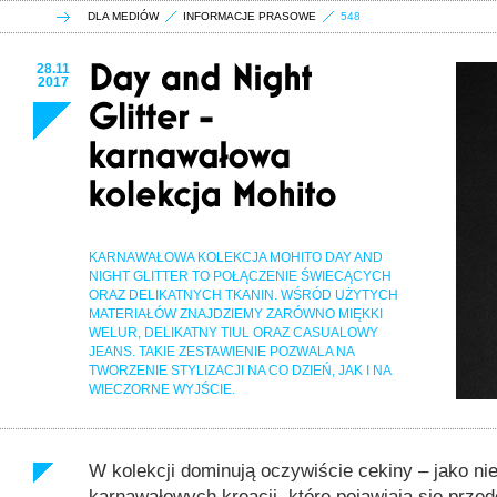
DLA MEDIÓW
INFORMACJE PRASOWE
548
28.11
2017
KARNAWAŁOWA KOLEKCJA MOHITO DAY AND
NIGHT GLITTER TO POŁĄCZENIE ŚWIECĄCYCH
ORAZ DELIKATNYCH TKANIN. WŚRÓD UŻYTYCH
MATERIAŁÓW ZNAJDZIEMY ZARÓWNO MIĘKKI
WELUR, DELIKATNY TIUL ORAZ CASUALOWY
JEANS. TAKIE ZESTAWIENIE POZWALA NA
TWORZENIE STYLIZACJI NA CO DZIEŃ, JAK I NA
WIECZORNE WYJŚCIE.
W kolekcji dominują oczywiście cekiny – jako ni
karnawałowych kreacji, które pojawiają się prze