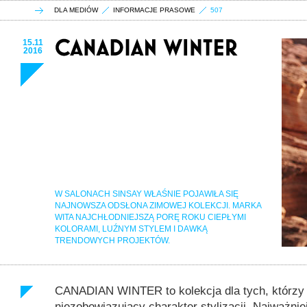
DLA MEDIÓW
INFORMACJE PRASOWE
507
15.11
2016
W SALONACH SINSAY WŁAŚNIE POJAWIŁA SIĘ
NAJNOWSZA ODSŁONA ZIMOWEJ KOLEKCJI. MARKA
WITA NAJCHŁODNIEJSZĄ PORĘ ROKU CIEPŁYMI
KOLORAMI, LUŹNYM STYLEM I DAWKĄ
TRENDOWYCH PROJEKTÓW.
CANADIAN WINTER to kolekcja dla tych, którzy 
niezobowiązujący charakter stylizacji. Najważni