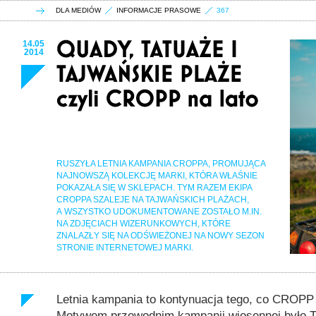
DLA MEDIÓW
INFORMACJE PRASOWE
367
14.05
2014
RUSZYŁA LETNIA KAMPANIA CROPPA, PROMUJĄCA
NAJNOWSZĄ KOLEKCJĘ MARKI, KTÓRA WŁAŚNIE
POKAZAŁA SIĘ W SKLEPACH. TYM RAZEM EKIPA
CROPPA SZALEJE NA TAJWAŃSKICH PLAŻACH,
A WSZYSTKO UDOKUMENTOWANE ZOSTAŁO M.IN.
NA ZDJĘCIACH WIZERUNKOWYCH, KTÓRE
ZNALAZŁY SIĘ NA ODŚWIEŻONEJ NA NOWY SEZON
STRONIE INTERNETOWEJ MARKI.
Letnia kampania to kontynuacja tego, co CROPP 
Motywem przewodnim kampanii wiosennej było Ta