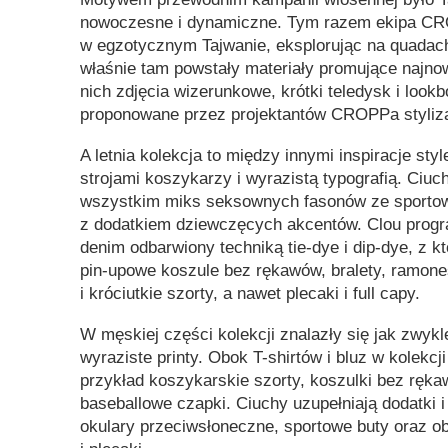
nowoczesne i dynamiczne. Tym razem ekipa CR
w egzotycznym Tajwanie, eksplorując na quadach 
właśnie tam powstały materiały promujące najno
nich zdjęcia wizerunkowe, krótki teledysk i look
proponowane przez projektantów CROPPa stylizac
A letnia kolekcja to między innymi inspiracje st
strojami koszykarzy i wyrazistą typografią. Ciu
wszystkim miks seksownych fasonów ze sporto
z dodatkiem dziewczęcych akcentów. Clou progr
denim odbarwiony techniką tie-dye i dip-dye, z k
pin-upowe koszule bez rękawów, bralety, ramones
i króciutkie szorty, a nawet plecaki i full capy.
W męskiej części kolekcji znalazły się jak zwyk
wyraziste printy. Obok T-shirtów i bluz w kolekcj
przykład koszykarskie szorty, koszulki bez ręka
baseballowe czapki. Ciuchy uzupełniają dodatki i
okulary przeciwsłoneczne, sportowe buty oraz o