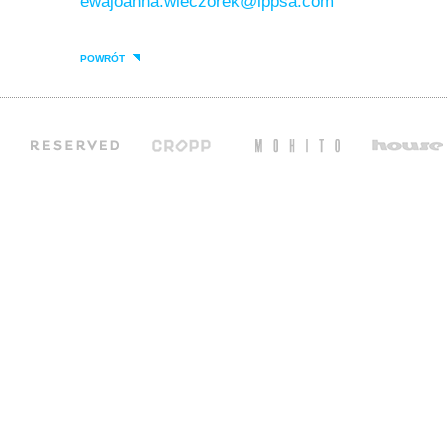
ewajoanna.wieczorek@lppsa.com
POWRÓT